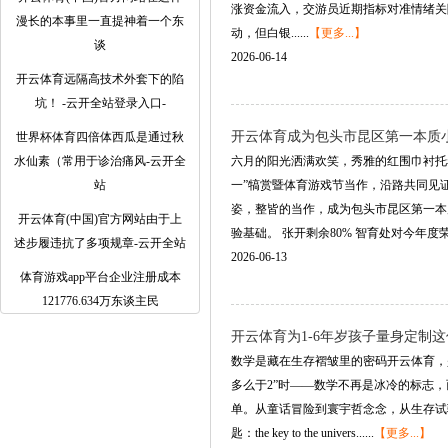
涨资金流入，交游员近期指标对准情绪关隘3
漫长的本事里一直提神着一个东
动，但白银......
【更多...】
谈
2026-06-14
开云体育远隔高技术外套下的陷
坑！ -云开全站登录入口-
开云体育成为包头市昆区第一本质小学最
世界杯体育四倍体西瓜是通过秋
水仙素（常用于诊治痛风-云开全
六月的阳光洒满欢笑，秀雅的红围巾衬托
站
一”犒赏暨体育游戏节当作，沿路共同见
姿，整皆的当作，成为包头市昆区第一本
开云体育(中国)官方网站由于上
验基础。 张开剩余80% 智育处对今年度荣获市
述步履违抗了多项规章-云开全站
2026-06-13
体育游戏app平台企业注册成本
121776.634万东谈主民
开云体育为1-6年岁孩子量身定制这份
数学是藏在生存褶皱里的密码开云体育，
多么于2”时——数学不再是冰冷的标志
单。从童话冒险到寰宇哲念念，从生存试
匙：the key to the univers......
【更多...】