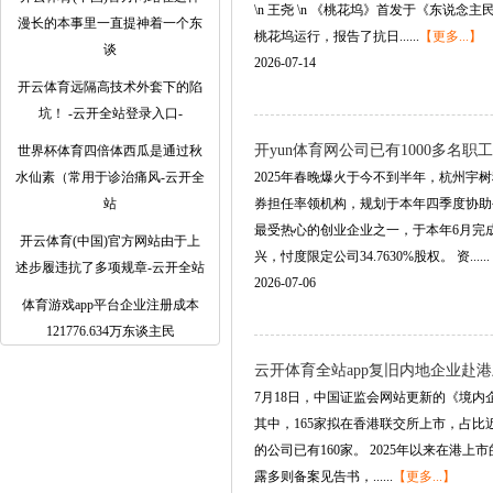
\n 王尧 \n 《桃花坞》首发于《东说
漫长的本事里一直提神着一个东
桃花坞运行，报告了抗日......
【更多...】
谈
2026-07-14
开云体育远隔高技术外套下的陷
坑！ -云开全站登录入口-
开yun体育网公司已有1000多名职工-
世界杯体育四倍体西瓜是通过秋
水仙素（常用于诊治痛风-云开全
2025年春晚爆火于今不到半年，杭州宇
站
券担任率领机构，规划于本年四季度协助
最受热心的创业企业之一，于本年6月完
开云体育(中国)官方网站由于上
兴，忖度限定公司34.7630%股权。 资......
述步履违抗了多项规章-云开全站
2026-07-06
体育游戏app平台企业注册成本
121776.634万东谈主民
云开体育全站app复旧内地企业赴港上市
7月18日，中国证监会网站更新的《境内
其中，165家拟在香港联交所上市，占比
的公司已有160家。 2025年以来在港
露多则备案见告书，......
【更多...】