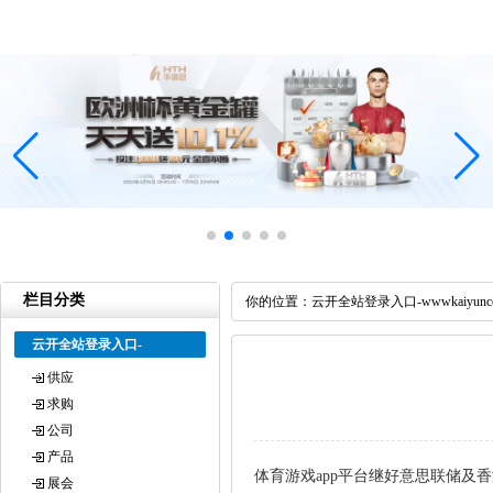
会员商务室
栏目分类
你的位置：
云开全站登录入口-wwwkaiyunc
云开全站登录入口-
wwwkaiyuncom
供应
求购
公司
产品
体育游戏app平台继好意思联储及香港
展会