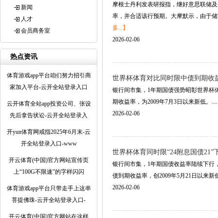
摩根士丹利发表研报指，继好意思联储及香
新闻
率，并合适该行预期。大摩默示，由于储蓄余
人才
多...】
会员商务室
2026-02-06
热点资讯
体育游戏app平台咱们努力招引商
世界杯体育对比同时限中债到期收益率-
家加入平台-云开全站登录入口
银行间市集，1年期国债强势昭彰世界杯体育，
期收益率，为2009年7月3日以来新低。.....
云开体育全站app投资公司、张设
2026-02-06
先后拿告状讼-云开全站登录入
开yun体育网戒指2025年6月末-云
开全站登录入口-www
世界杯体育同时限“24附息国债21”下行1
开云体育(中国)官方网站宣传页
银行间市集，1年期国债收益率陆续下行，“2
上“100G不限速”的字样闪闪
债到期收益率，创2009年5月21日以来新低。.
2026-02-06
体育游戏app平台只带走手上这串
菩提佛珠-云开全站登录入口-
开云体育(中国)官方网站在这样