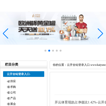
会员商务室
栏目分类
你的位置：
云开全站登录入口-wwwkaiyunc
云开全站登录入口-
wwwkaiyuncom
供应
求购
公司
产品
开云体育现款占净值比1.42%-云开全站
展会