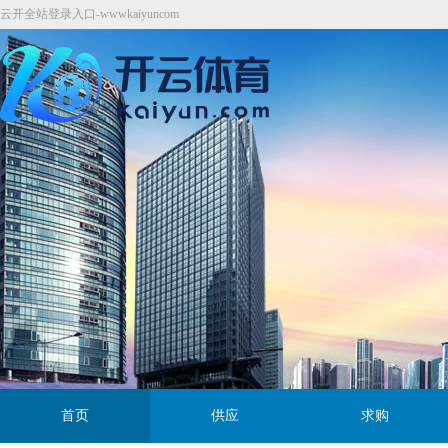
云开全站登录入口-wwwkaiyuncom
首页
供应
求购